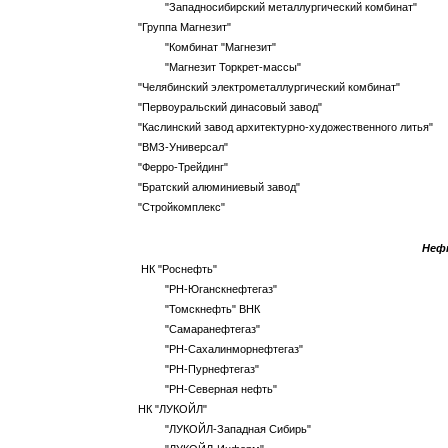
"Западносибирский металлургический комбинат"
"Группа Магнезит"
"Комбинат "Магнезит"
"Магнезит Торкрет-массы"
"Челябинский электрометаллургический комбинат"
"Первоуральский динасовый завод"
"Каслинский завод архитектурно-художественного литья"
"ВМЗ-Универсал"
"Ферро-Трейдинг"
"Братский алюминиевый завод"
"Стройкомплекс"
Неф
НК "Роснефть"
"РН-Юганскнефтегаз"
"Томскнефть" ВНК
"Самаранефтегаз"
"РН-Сахалинморнефтегаз"
"РН-Пурнефтегаз"
"РН-Северная нефть"
НК "ЛУКОЙЛ"
"ЛУКОЙЛ-Западная Сибирь"