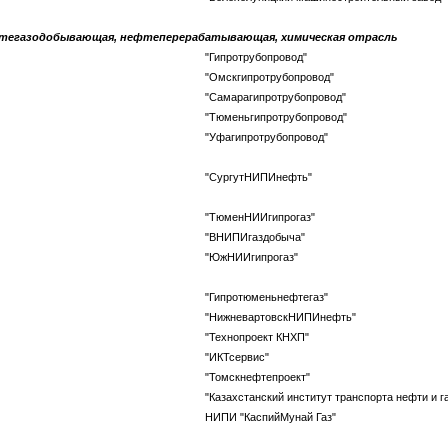
тегазодобывающая, нефтеперерабатывающая, химическая отрасль
"Гипротрубопровод"
"Омскгипротрубопровод"
"Самарагипротрубопровод"
"Тюменьгипротрубопровод"
"Уфагипротрубопровод"
"СургутНИПИнефть"
"ТюменНИИгипрогаз"
"ВНИПИгаздобыча"
"ЮжНИИгипрогаз"
"Гипротюменьнефтегаз"
"НижневартовскНИПИнефть"
"Технопроект КНХП"
"ИКТсервис"
"Томскнефтепроект"
"Казахстанский институт транспорта нефти и г
НИПИ "КаспийМунай Газ"