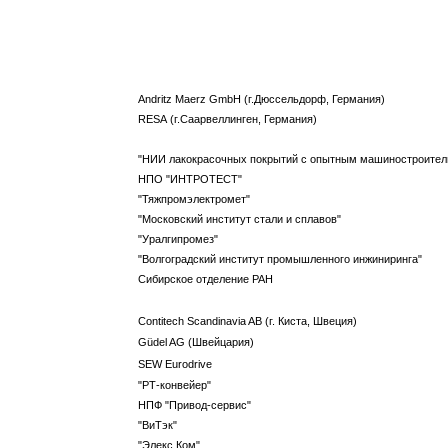
Andritz Maerz GmbH (г.Дюссельдорф, Германия)
RESA (г.Саарвеллинген, Германия)
"НИИ лакокрасочных покрытий с опытным машиностроител
НПО "ИНТРОТЕСТ"
"Тяжпромэлектромет"
"Московский институт стали и сплавов"
"Уралгипромез"
"Волгоградский институт промышленного инжиниринга"
Сибирское отделение РАН
Contitech Scandinavia AB (г. Киста, Швеция)
Güdel AG (Швейцария)
SEW Eurodrive
"РТ-конвейер"
НПФ "Привод-сервис"
"ВиТэк"
"Элекс.Ком"