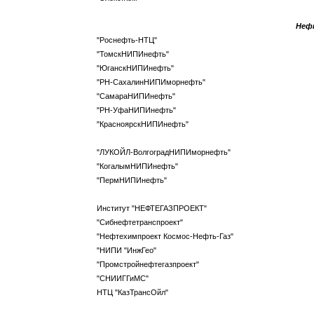
Неф
"Роснефть-НТЦ"
"ТомскНИПИнефть"
"ЮганскНИПИнефть"
"РН-СахалинНИПИморнефть"
"СамараНИПИнефть"
"РН-УфаНИПИнефть"
"КрасноярскНИПИнефть"
"ЛУКОЙЛ-ВолгоградНИПИморнефть"
"КогалымНИПИнефть"
"ПермНИПИнефть"
Институт "НЕФТЕГАЗПРОЕКТ"
"Сибнефтетранспроект"
"Нефтехимпроект Космос-Нефть-Газ"
"НИПИ "ИнжГео"
"Промстройнефтегазпроект"
"СНИИГГиМС"
НТЦ "КазТрансОйл"