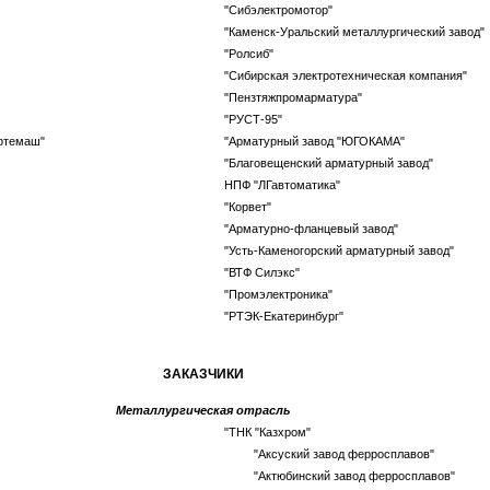
"Сибэлектромотор"
"Каменск-Уральский металлургический завод"
"Ролсиб"
"Сибирская электротехническая компания"
"Пензтяжпромарматура"
"РУСТ-95"
ефтемаш"
"Арматурный завод "ЮГОКАМА"
"Благовещенский арматурный завод"
НПФ "ЛГавтоматика"
"Корвет"
"Арматурно-фланцевый завод"
"Усть-Каменогорский арматурный завод"
"ВТФ Силэкс"
"Промэлектроника"
"РТЭК-Екатеринбург"
ЗАКАЗЧИКИ
Металлургическая отрасль
"ТНК "Казхром"
"Аксуский завод ферросплавов"
"Актюбинский завод ферросплавов"