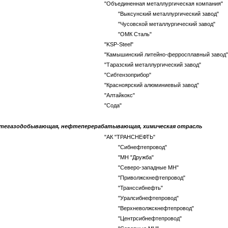
"Объединенная металлургическая компания"
"Выксунский металлургический завод"
"Чусовской металлургический завод"
"ОМК Сталь"
"KSP-Steel"
"Камышинский литейно-ферросплавный завод"
"Таразский металлургический завод"
"Сибтензоприбор"
"Красноярский алюминиевый завод"
"Алтайкокс"
"Сода"
тегазодобывающая, нефтеперерабатывающая, химическая отрасль
"АК "ТРАНСНЕФТЬ"
"Сибнефтепровод"
"МН "Дружба"
"Северо-западные МН"
"Приволжскнефтепровод"
"Транссибнефть"
"Уралсибнефтепровод"
"Верхневолжскнефтепровод"
"Центрсибнефтепровод"