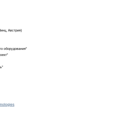
Линц, Австрия)
го оборудования"
оект"
ь"
hnologies