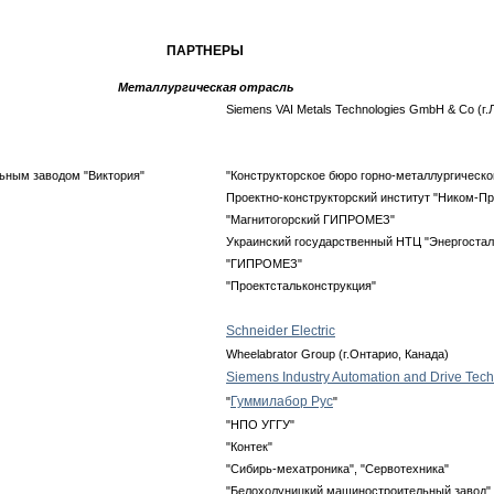
ПАРТНЕРЫ
Металлургическая отрасль
Siemens VAI Metals Technologies GmbH & Co (г.
ьным заводом "Виктория"
"Конструкторское бюро горно-металлургическо
Проектно-конструкторский институт "Ником-Пр
"Магнитогорский ГИПРОМЕЗ"
Украинский государственный НТЦ "Энергостал
"ГИПРОМЕЗ"
"Проектстальконструкция"
Schneider Electric
Wheelabrator Group (г.Онтарио, Канада)
Siemens Industry Automation and Drive Tec
Гуммилабор Рус
"
"
"НПО УГГУ"
"Контек"
"Сибирь-мехатроника", "Сервотехника"
"Белохолуницкий машиностроительный завод"