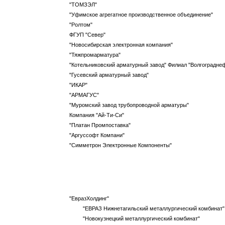
"ТОМЗЭЛ"
"Уфимское агрегатное производственное объединение"
"Ролтом"
ФГУП "Север"
"Новосибирская электронная компания"
"Тяжпромарматура"
"Котельниковский арматурный завод" Филиал "Волгоградн
"Гусевский арматурный завод"
"ИКАР"
"АРМАГУС"
"Муромский завод трубопроводной арматуры"
Компания "Ай-Ти-Си"
"Платан Промпоставка"
"Аргуссофт Компани"
"Симметрон Электронные Компоненты"
"ЕвразХолдинг"
"ЕВРАЗ Нижнетагильский металлургический комбинат"
"Новокузнецкий металлургический комбинат"