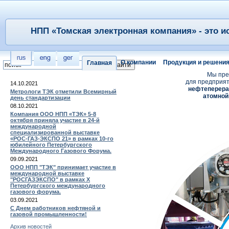
НПП «Томская электронная компания» - это и
О компании
Продукция и решени
Главная
Мы пре
для предприя
14.10.2021
нефтеперер
Метрологи ТЭК отметили Всемирный
атомной
день стандартизации
08.10.2021
Компания ООО НПП «ТЭК» 5-8
октября приняла участие в 24-й
международной
специализированной выставке
«РОС-ГАЗ-ЭКСПО 21» в рамках 10-го
юбилейного Петербургского
Международного Газового Форума.
09.09.2021
ООО НПП "ТЭК" принимает участие в
международной выставке
"РОСГАЗЭКСПО" в рамках X
Петербургского международного
газового форума.
03.09.2021
С Днем работников нефтяной и
газовой промышленности!
Архив новостей