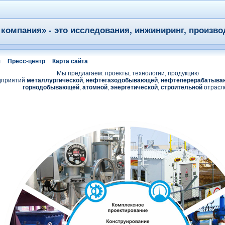
компания» - это исследования, инжиниринг, произво
я
Пресс-центр
Карта сайта
Мы предлагаем: проекты, технологии, продукцию
дприятий
металлургической
,
нефтегазодобывающей
,
нефтеперерабатыва
горнодобывающей
,
атомной
,
энергетической
,
строительной
отрасл