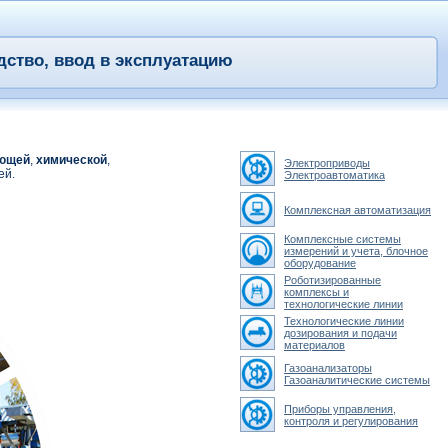
дство, ввод в эксплуатацию
ющей
,
химической
,
Электроприводы
ей.
Электроавтоматика
Комплексная автоматизация
Комплексные системы
измерений и учета, блочное
оборудование
Роботизированные
комплексы и
технологические линии
Технологические линии
дозирования и подачи
материалов
Газоанализаторы
Газоаналитические системы
Приборы управления,
контроля и регулирования