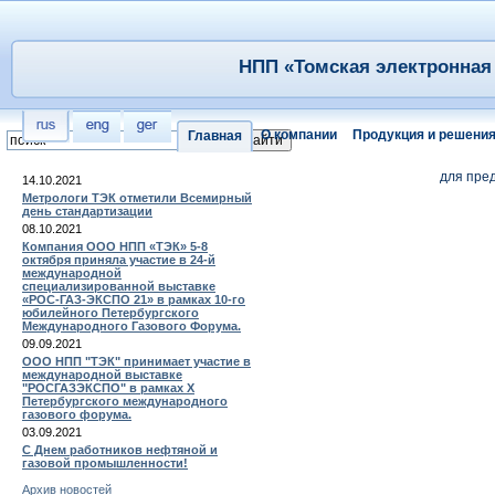
НПП «Томская электронная 
О компании
Продукция и решени
Главная
для пре
14.10.2021
Метрологи ТЭК отметили Всемирный
день стандартизации
08.10.2021
Компания ООО НПП «ТЭК» 5-8
октября приняла участие в 24-й
международной
специализированной выставке
«РОС-ГАЗ-ЭКСПО 21» в рамках 10-го
юбилейного Петербургского
Международного Газового Форума.
09.09.2021
ООО НПП "ТЭК" принимает участие в
международной выставке
"РОСГАЗЭКСПО" в рамках X
Петербургского международного
газового форума.
03.09.2021
С Днем работников нефтяной и
газовой промышленности!
Архив новостей