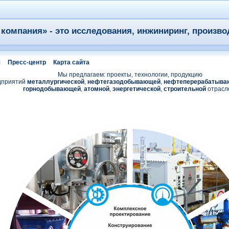
компания» - это исследования, инжиниринг, произво
я
Пресс-центр
Карта сайта
Мы предлагаем: проекты, технологии, продукцию
дприятий
металлургической
,
нефтегазодобывающей
,
нефтеперерабатыва
горнодобывающей
,
атомной
,
энергетической
,
строительной
отрасл