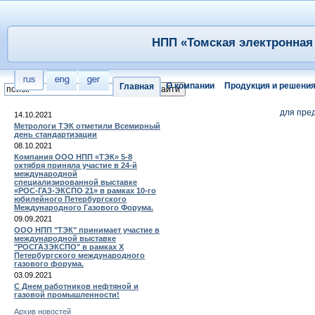
НПП «Томская электронная 
О компании
Продукция и решени
Главная
для пре
14.10.2021
Метрологи ТЭК отметили Всемирный
день стандартизации
08.10.2021
Компания ООО НПП «ТЭК» 5-8
октября приняла участие в 24-й
международной
специализированной выставке
«РОС-ГАЗ-ЭКСПО 21» в рамках 10-го
юбилейного Петербургского
Международного Газового Форума.
09.09.2021
ООО НПП "ТЭК" принимает участие в
международной выставке
"РОСГАЗЭКСПО" в рамках X
Петербургского международного
газового форума.
03.09.2021
С Днем работников нефтяной и
газовой промышленности!
Архив новостей