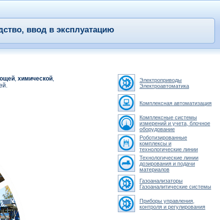
дство, ввод в эксплуатацию
ющей
,
химической
,
Электроприводы
ей.
Электроавтоматика
Комплексная автоматизация
Комплексные системы
измерений и учета, блочное
оборудование
Роботизированные
комплексы и
технологические линии
Технологические линии
дозирования и подачи
материалов
Газоанализаторы
Газоаналитические системы
Приборы управления,
контроля и регулирования