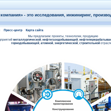
компания» - это исследования, инжиниринг, произво
я
Пресс-центр
Карта сайта
Мы предлагаем: проекты, технологии, продукцию
дприятий
металлургической
,
нефтегазодобывающей
,
нефтеперерабатыва
горнодобывающей
,
атомной
,
энергетической
,
строительной
отрасл