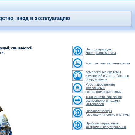
дство, ввод в эксплуатацию
ющей
,
химической
,
Электроприводы
ей.
Электроавтоматика
Комплексная автоматизация
Комплексные системы
измерений и учета, блочное
оборудование
Роботизированные
комплексы и
технологические линии
Технологические линии
дозирования и подачи
материалов
Газоанализаторы
Газоаналитические системы
Приборы управления,
контроля и регулирования