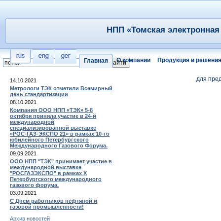
НПП «Томская электронная 
О компании
Продукция и решени
Главная
для пре
14.10.2021
Метрологи ТЭК отметили Всемирный
день стандартизации
08.10.2021
Компания ООО НПП «ТЭК» 5-8
октября приняла участие в 24-й
международной
специализированной выставке
«РОС-ГАЗ-ЭКСПО 21» в рамках 10-го
юбилейного Петербургского
Международного Газового Форума.
09.09.2021
ООО НПП "ТЭК" принимает участие в
международной выставке
"РОСГАЗЭКСПО" в рамках X
Петербургского международного
газового форума.
03.09.2021
С Днем работников нефтяной и
газовой промышленности!
Архив новостей