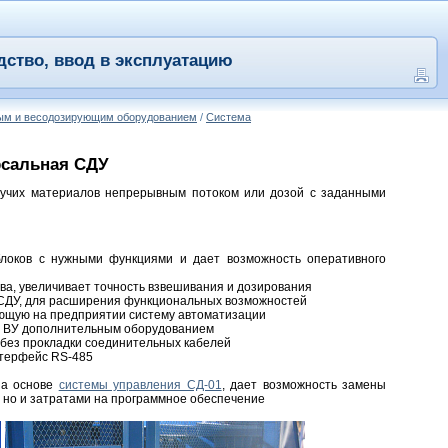
дство, ввод в эксплуатацию
ным и весодозирующим оборудованием
/
Система
рсальная СДУ
учих материалов непрерывным потоком или дозой с заданными
локов с нужными функциями и дает возможность оперативного
ва, увеличивает точность взвешивания и дозирования
в СДУ, для расширения функциональных возможностей
ующую на предприятии систему автоматизации
 с ВУ дополнительным оборудованием
 без прокладки соединительных кабелей
нтерфейс RS-485
на основе
системы управления СД-01
, дает возможность замены
 но и затратами на программное обеспечение