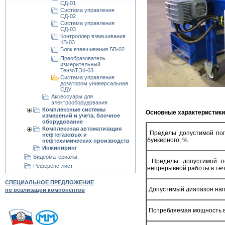
СД-01
Система управления
СД-02
Система управления
СД-03
Контроллер взвешивания
КВ-03
Блок взвешивания БВ-02
Преобразователь
измерительный
ТензоТЭК-03
Система управления
дозатором универсальная
СДУ
Аксессуары для
электрооборудования
Комплексные системы
Основные характеристики
измерений и учета, блочное
оборудование
Комплексная автоматизация
Пределы допустимой пог
нефтегазовых и
бункерного, %
нефтехимических производств
Инжиниринг
Видеоматериалы
Пределы допустимой по
Референс-лист
непрерывной работы в теч
СПЕЦИАЛЬНОЕ ПРЕДЛОЖЕНИЕ
Допустимый диапазон напр
по реализации компонентов
Потребляемая мощность в