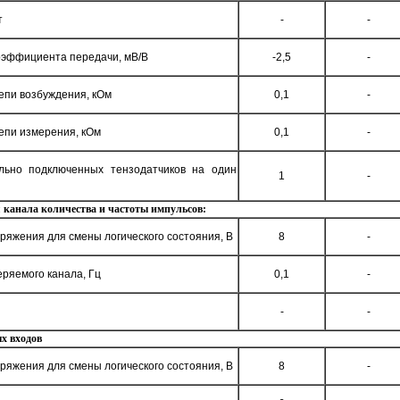
т
-
-
оэффициента передачи, мВ/В
-2,5
-
цепи возбуждения, кОм
0,1
-
цепи измерения, кОм
0,1
-
льно подключенных тензодатчиков на один
1
-
канала количества и частоты импульсов:
ряжения для смены логического состояния, В
8
-
еряемого канала, Гц
0,1
-
-
-
х входов
ряжения для смены логического состояния, В
8
-