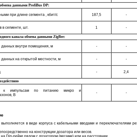
бмена данными ProfiBus DP:
ыми при длине сегмента , кбит/с
187,5
-
 в сегменте, шт.
1
-
дного канала обмена данными ZigBee:
 данных внутри помещения, м
-
-
 данных на открытой местности, м
-
-
ц
-
2,4
оздействию
сть к импульсам по питанию микро и
-
-
азонов, В
ие
 выполняется в виде корпуса с кабельными вводами и переключателями р
посредственно на конструкции дозатора или весов.
а Din-рейке рядом с дозатором (весами) или на расстоянии.