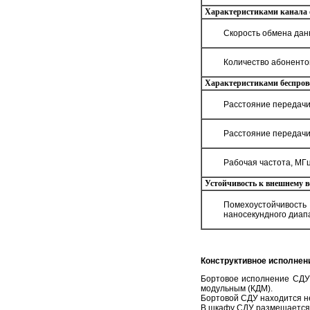
Характеристиками канала о
Скорость обмена данн
Количество абонентов
Характеристиками беспрово
Расстояние передачи
Расстояние передачи
Рабочая частота, МГ
Устойчивость к внешнему в
Помехоустойчиво
наносекундного диап
Конструктивное исполнен
Бортовое исполнение СДУ
модульным (КДМ).
Бортовой СДУ находится не
В шкафу СДУ размещается н