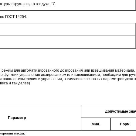
атуры окружающего воздуха, °C
по ГОСТ 14254:
ой режим для автоматизированного дозирования или взвешивания материала,
ние функции управления дозированием или взвешиванием, необходим для ру
йка каналов измерения и управления, вычисление основных параметров дозат
еса и так далее)
Допустимые зна
Параметр
Мин.
Норм.
мерения массы: