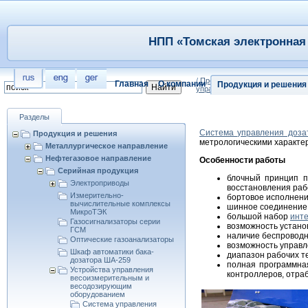
НПП «Томская электронная 
/
Продукция и решения
/
Нефтег
Главная
О компании
Продукция и решения
управления дозатором универ
Разделы
Система управления доза
Продукция и решения
метрологическими характер
Металлургическое направление
Нефтегазовое направление
Особенности работы
Серийная продукция
блочный принцип п
Электроприводы
восстановления раб
Измерительно-
бортовое исполнени
вычислительные комплекcы
шинное соединение 
МикроТЭК
большой набор
инте
Газосигнализаторы серии
возможность устано
ГСМ
наличие беспроводн
Оптические газоанализаторы
возможность управл
Шкаф автоматики бака-
диапазон рабочих т
дозатора ША-259
полная программна
Устройства управления
контроллеров, отра
весоизмерительным и
весодозирующим
оборудованием
Система управления