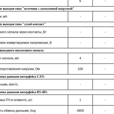
6
-
 выходов типа "источник с заземленной нагрузкой"
и, мА
-
-
х выходов типа "сухой контакт"
ого сигнала через контакты, Вт
-
-
мое коммутируемое напряжение, В
-
-
ыходного аналогового сигнала
 сигнала, мА
4
-
опротивления нагрузки, Ом
100
-
мена данными интерфейса CAN:
ыми, кбит/с;
-
-
мена данными интерфейса RS-485:
ых ПЧ в сегменте, шт.
1
-
ть обмена данными, бод
4800
-