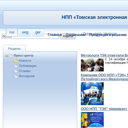
НПП «Томская электронная 
/
Пресс-центр
/
Новости
Главная
О компании
Продукция и решения
Разделы
Метрологи ТЭК отметили В
Пресс-центр
С 14 октября 
Новости
сертификации Н
Публикации
Отзывы
Компания ООО НПП «ТЭК» 5
Фотоархив
Петербургского Междунаро
ООО НПП "ТЭК" принимает 