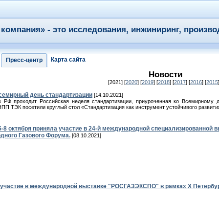
компания» - это исследования, инжиниринг, произво
Карта сайта
Пресс-центр
Новости
[2021] [
2020
] [
2019
] [
2018
] [
2017
] [
2016
] [
2015
семирный день стандартизации
[14.10.2021]
в РФ проходит Российская неделя стандартизации, приуроченная ко Всемирному д
ПП ТЭК посетили круглый стол «Стандартизация как инструмент устойчивого развития
-8 октября приняла участие в 24-й международной специализированной в
дного Газового Форума.
[08.10.2021]
участие в международной выставке "РОСГАЗЭКСПО" в рамках X Петербур