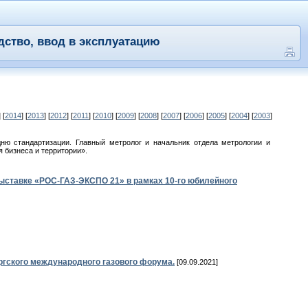
дство, ввод в эксплуатацию
] [
2014
] [
2013
] [
2012
] [
2011
] [
2010
] [
2009
] [
2008
] [
2007
] [
2006
] [
2005
] [
2004
] [
2003
]
ню стандартизации. Главный метролог и начальник отдела метрологии и
 бизнеса и территории».
ыставке «РОС-ГАЗ-ЭКСПО 21» в рамках 10-го юбилейного
гского международного газового форума.
[09.09.2021]