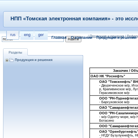
НПП «Томская электронная компания» - это иссл
/
Продукция и решения
/
Рефер
Главная
О компании
Продукция и решения
Разделы
Продукция и решения
Заказчик / Об
ОАО НК "Роснефть"
ОАО "Томскнефть" В
- Двуреченское м/р, Иго
р, Крапивинское м/р, Лу
Герасимовское м/р
ООО "РН-Пурнефтегаз
- Барсуковское м/р
ОАО "Самаранефтегаз
ООО "РН-Сахалинморн
- м/р Одопту-море, м/р 
Ботасино
ООО "Самаранефтегаз
ОАО "Оренбургнефть
- НГДУ Бузулукнефть, Н