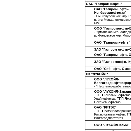
ОАО "Газпром нефть"
ОАО "Газпромнефть-
Ноябрьскнефтегаз"
- Вынгапуровское м/р, 
р, Ф-л Муравленковскне
ММ
ООО "Газпромнефть-В
-
Урманское м/р, Западн
р, Чкаловское м/р, Моис
ОАО "Газпром нефть"
ЗАО "Газпром нефть-
ОАО "Газпромнефть-Х
ЗАО "Газпромнефть-К
ОАО "Сибнефть-Омск
НК "ЛУКОЙЛ"
ООО "ЛУКОЙЛ-
Волгограднефтеперер
- "Нефтеперерабатываю
ООО "ЛУКОЙЛ-Западн
- ТПП Когалымнефтегаз
Урайнефтегаз, ТПП Яма
Покачевнефтегаз
ОАО "РИТЭК"
-
ТПП РитэкБелоярскне
РитэкКогалымнефть, Т
Волгограднефтегаз
ООО "ЛУКОЙЛ-Коми"