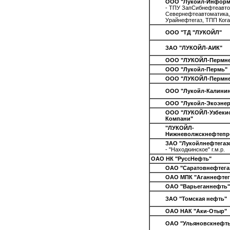
ООО "Лукойл-Информ
- ТПУ ЗапСибнефтеавто
Севернефтеавтоматика
Урайнефтегаз, ТПП Ког
ООО "ТД "ЛУКОЙЛ"
ЗАО "ЛУКОЙЛ-АИК"
ООО "ЛУКОЙЛ-Пермне
ООО "Лукойл-Пермь"
ООО "ЛУКОЙЛ-Пермне
ООО "Лукойл-Калини
ООО "Лукойл-Экоэнер
ООО "ЛУКОЙЛ-Узбекис
Компани"
"ЛУКОЙЛ-
Нижневолжскнефтепр
ЗАО "Лукойлнефтегаз
- "Находкинское" г.м.р.
ОАО НК "РуссНефть"
ОАО "Саратовнефтега
ОАО МПК "Аганнефтег
ОАО "Варьеганнефть"
ЗАО "Томская нефть"
ОАО НАК "Аки-Отыр"
ОАО "Ульяновскнефт