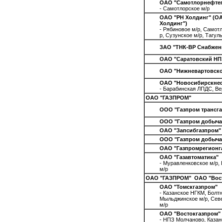
ОАО "Самотлорнефтег
- Самотлорское м/р
ОАО "РН Холдинг" (О
Холдинг")
- Рябиновое м/р, Самот
р, Сузунское м/р, Тагул
ЗАО "ТНК-ВР Снабжен
ОАО "Саратовский НП
ОАО "Нижневартовско
ОАО "Новосибирскнеф
- Барабинская ЛПДС, Ве
ОАО "ГАЗПРОМ"
ООО "Газпром трансга
ООО "Газпром добыча
ОАО "Запсибгазпром"
ООО "Газпром добыча
ОАО "Газпромрегионг
ОАО "Газавтоматика"
- Муравленковское м/р,
м/р
ОАО "ГАЗПРОМ" ОАО "Вос
ОАО "Томскгазпром"
- Казанское НГКМ, Болтн
Мыльджинское м/р, Сев
м/р
ОАО "Востокгазпром"
- НПЗ Молчаново, Каза