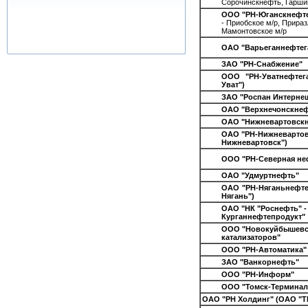
Сорочинскнефть, Гарши
ООО "РН-Юганскнефте
- Приобское м/р, Прираз
Мамонтовское м/р
ОАО "Варьеганнефтег
ЗАО "РН-Снабжение"
ООО "РН-Уватнефтег
Уват")
ЗАО "Роспан Интерне
ОАО "Верхнечонскнеф
ОАО "Нижневартовскн
ОАО "РН-Нижневартов
Нижневартовск")
ООО "РН-Северная не
ОАО "Удмуртнефть"
ОАО "РН-Няганьнефтег
Нягань")
ОАО "НК "Роснефть" -
Курганнефтепродукт"
ООО "Новокуйбышевс
катализаторов"
ООО "РН-Автоматика"
ЗАО "Ванкорнефть"
ООО "РН-Информ"
ООО "Томск-Терминал
ОАО "РН Холдинг" (ОАО "Т