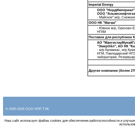
Imperial Energy
ООО "НордИмпериал"
ООО "Альянснефтегаз
- Майское" м/р, Снежное
ООО НК "Магма"
- Южное м/р, Орехово-
НГКМ
Поставки для республики К
АО "МангистауМунайГа
"ЭмирОйл", АО НК "Ка
- м/р Каламкас, м/р Кум
НГМ, Павлодарский НПЗ
лаборатория, Резервуар
Другие компании (более 27
© 2005-2026 ООО НПП ТЭК
Наш сайт использует файлы cookies для обеспечения работоспособности и улучше
использов