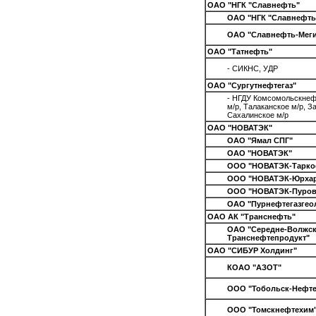
ОАО "НГК "Славнефть"
ОАО "НГК "Славнефть
ОАО "Славнефть-Меги
ОАО "Татнефть"
- СИКНС, УДР
ОАО "Сургутнефтегаз"
- НГДУ Комсомольскнеф
м/р, Талаканское м/р, З
Сахалинское м/р
ОАО "НОВАТЭК"
ОАО "Ямал СПГ"
ОАО "НОВАТЭК"
ООО "НОВАТЭК-Таркос
ООО "НОВАТЭК-Юрхар
ООО "НОВАТЭК-Пуров
ОАО "Пурнефтегазгео
ОАО АК "Транснефть"
ОАО "Середне-Волжс
Транснефтепродукт"
ОАО "СИБУР Холдинг"
КОАО "АЗОТ"
ООО "Тобольск-Нефт
ООО "Томскнефтехим