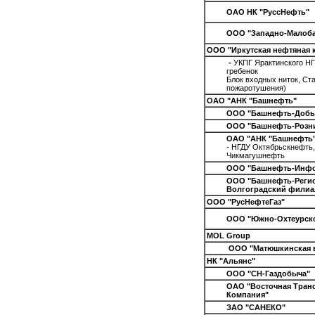
ОАО НК "РуссНефть"
ООО "Западно-Малоб
ООО "Иркутская нефтяная 
-
УКПГ Ярактинского НГ
гребенок
Блок входных ниток, Ст
пожаротушения)
ОАО "АНК "Башнефть"
ООО "Башнефть-Добы
ООО "Башнефть-Розн
ОАО "АНК "Башнефть
- НГДУ Октябрьскнефть
Чикмагушнефть
ООО "Башнефть-Инф
ООО "Башнефть-Реги
Волгоградский филиа
ООО "РусНефтеГаз"
ООО "Южно-Охтеурск
MOL Group
ООО "Матюшкинская 
НК "Альянс"
ООО "СН-Газдобыча"
ОАО "Восточная Тран
Компания"
ЗАО "САНЕКО"