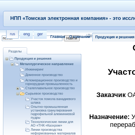
НПП «Томская электронная компания» - это иссл
/
Продукция и решения
/
Металл
Главная
О компании
Продукция и решения
Разделы
Продукция и решения
Металлургическое направление
Участ
Инжиниринг
Доменное производство
Агломерационное производство и
горнорудная промышленность
Сталеплавильное производство
Заказчик
ОА
Сырьевое производство
Участок помола ванадиевого
шлака
Опытно-промышленная
установка гранулирования
гидрофильной алюминиевой
Назначение:
У
пудры
Технологические линии для
перераб
АО «ТНК «Казхром»
Линии производства
неформованных материалов