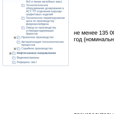
№2 и линии желобных масс
Технологическое
оборудование дозирования и
АСУ ТП отделения корундо-
графитовых изделий
Производ
Техническое перевооружение
цеха по производству
ферромолибдена
Завод по производству
углеродосодержащих
не менее 135 00
брикетов
Прокатное производство
год (номиналь
Автоматизация технологических
процессов
Серийное производство
Нефтегазовое направление
Видеоматериалы
Референс-лист