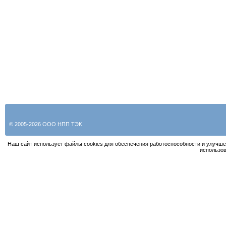
• приемны
• весодоз
• смесите
• сушил
© 2005-2026 ООО НПП ТЭК
Наш сайт использует файлы cookies для обеспечения работоспособности и улучше
использов