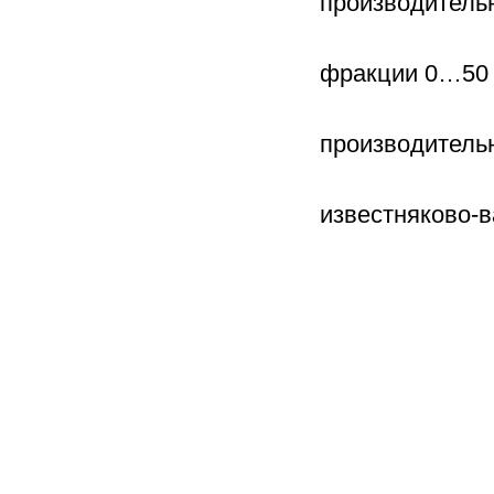
производительн
входящего
фракции 0…50
• не менее
производительн
известняково-