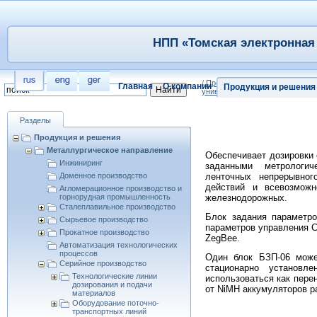
НПП «Томская электронная 
/
Продукция и решения
/
Металл
Главная
О компании
Продукция и решения
универсальная СДУ
Разделы
Продукция и решения
Металлургическое направление
Обеспечивает дозировки
Инжиниринг
заданными метрологи
Доменное производство
ленточных непрерывног
действий и всевозможн
Агломерационное производство и
горнорудная промышленность
железнодорожных.
Сталеплавильное производство
Блок задания параметро
Сырьевое производство
параметров управления 
Прокатное производство
ZegBee.
Автоматизация технологических
процессов
Один блок БЗП-06 може
Серийное производство
стационарно установл
Технологические линии
использоваться как пере
дозирования и подачи
от NiMH аккумуляторов р
материалов
Оборудование поточно-
транспортных линий