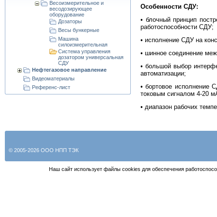
Весоизмерительное и
Особенности СДУ:
весодозирующее
оборудование
• блочный принцип пост
Дозаторы
работоспособности СДУ;
Весы бункерные
Машина
• исполнение СДУ на кон
силоизмерительная
Система управления
• шинное соединение меж
дозатором универсальная
СДУ
• большой выбор интерфе
Нефтегазовое направление
автоматизации;
Видеоматериалы
• бортовое исполнение С
Референс-лист
токовым сигналом 4-20 м
• диапазон рабочих темпе
© 2005-2026 ООО НПП ТЭК
Наш сайт использует файлы cookies для обеспечения работоспосо