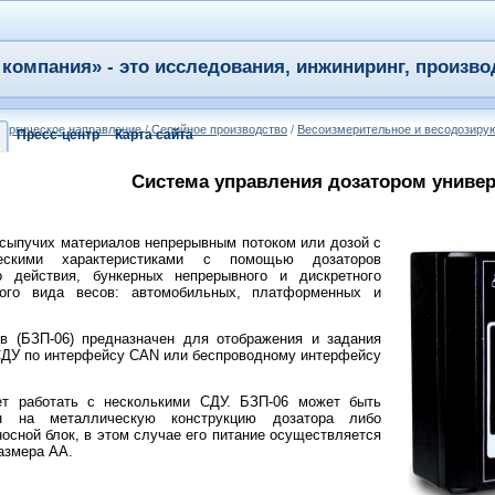
компания» - это исследования, инжиниринг, произво
ургическое направление
/
Серийное производство
/
Весоизмерительное и весодозиру
Пресс-центр
Карта сайта
Система управления дозатором униве
 сыпучих материалов непрерывным потоком или дозой с
ческими характеристиками с помощью дозаторов
о действия, бункерных непрерывного и дискретного
ого вида весов: автомобильных, платформенных и
в (БЗП-06) предназначен для отображения и задания
СДУ по интерфейсу CAN или беспроводному интерфейсу
т работать с несколькими СДУ. БЗП-06 может быть
ен на металлическую конструкцию дозатора либо
носной блок, в этом случае его питание осуществляется
азмера АА.