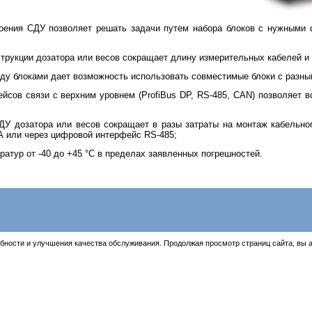
роения СДУ позволяет решать задачи путем набора блоков с нужными 
струкции дозатора или весов сокращает длину измерительных кабелей и
ду блоками дает возможность использовать совместимые блоки с разны
йсов связи с верхним уровнем (ProfiBus DP, RS-485, CAN) позволяет
ДУ дозатора или весов сокращает в разы затраты на монтаж кабельно
А или через цифровой интерфейс RS-485;
ратур от -40 до +45 °С в пределах заявленных погрешностей.
бности и улучшения качества обслуживания. Продолжая просмотр страниц сайта, вы 