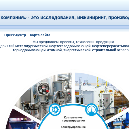
компания» - это исследования, инжиниринг, произво
я
Пресс-центр
Карта сайта
Мы предлагаем: проекты, технологии, продукцию
дприятий
металлургической
,
нефтегазодобывающей
,
нефтеперерабатыва
горнодобывающей
,
атомной
,
энергетической
,
строительной
отрасл