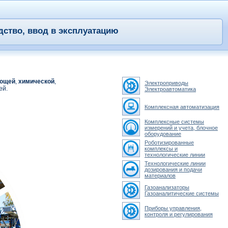
дство, ввод в эксплуатацию
ющей
,
химической
,
Электроприводы
ей.
Электроавтоматика
Комплексная автоматизация
Комплексные системы
измерений и учета, блочное
оборудование
Роботизированные
комплексы и
технологические линии
Технологические линии
дозирования и подачи
материалов
Газоанализаторы
Газоаналитические системы
Приборы управления,
контроля и регулирования