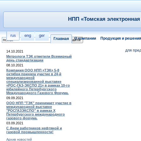
НПП «Томская электронная 
О компании
Продукция и решени
Главная
для пре
14.10.2021
Метрологи ТЭК отметили Всемирный
день стандартизации
08.10.2021
Компания ООО НПП «ТЭК» 5-8
октября приняла участие в 24-й
международной
специализированной выставке
«РОС-ГАЗ-ЭКСПО 21» в рамках 10-го
юбилейного Петербургского
Международного Газового Форума.
09.09.2021
ООО НПП "ТЭК" принимает участие в
международной выставке
"РОСГАЗЭКСПО" в рамках X
Петербургского международного
газового форума.
03.09.2021
С Днем работников нефтяной и
газовой промышленности!
Архив новостей