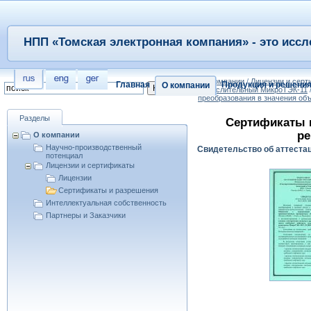
НПП «Томская электронная компания» - это иссл
/
О компании
/
Лицензии и сер
Главная
Продукция и решени
О компании
вычислительный МикроТЭК-11
преобразования в значения об
Разделы
Сертификаты 
ре
О компании
Научно-производственный
Свидетельство об аттеста
потенциал
Лицензии и сертификаты
Лицензии
Сертификаты и разрешения
Интеллектуальная собственность
Партнеры и Заказчики