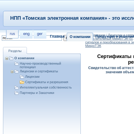
НПП «Томская электронная компания» - это иссл
/
О компании
/
Лицензии и сер
Главная
Продукция и решени
О компании
вычислительный МикроТЭК-01
сигналов и преобразования в 
МикроТЭК
Разделы
Сертификаты 
О компании
ре
Научно-производственный
потенциал
Свидетельство об аттест
Лицензии и сертификаты
значения объем
Лицензии
Сертификаты и разрешения
Интеллектуальная собственность
Партнеры и Заказчики