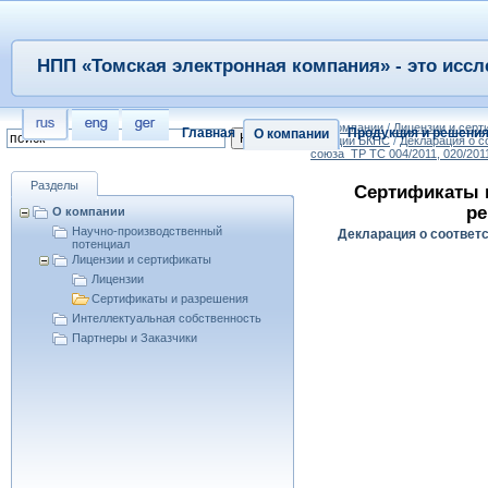
НПП «Томская электронная компания» - это иссл
/
О компании
/
Лицензии и сер
Главная
Продукция и решени
О компании
станции БКНС
/
Декларация о с
союза_ТР ТС 004/2011, 020/201
Разделы
Сертификаты 
ре
О компании
Научно-производственный
Декларация о соответ
потенциал
Лицензии и сертификаты
Лицензии
Сертификаты и разрешения
Интеллектуальная собственность
Партнеры и Заказчики