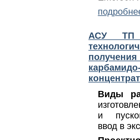
подробне
АСУ ТП
техноло
получен
карбамидо
концентрат
Виды ра
изготовле
и пуско
ввод в эк