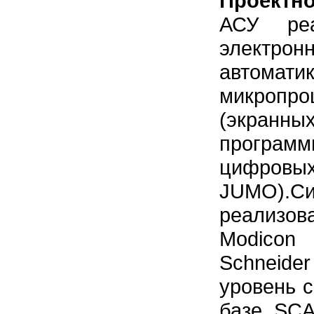
Проектн
АСУ ре
электронн
автомати
микропр
(экранн
програм
циф­ровы
JUMO)
реализ
Modico
Schneide
уровень 
базе SCA