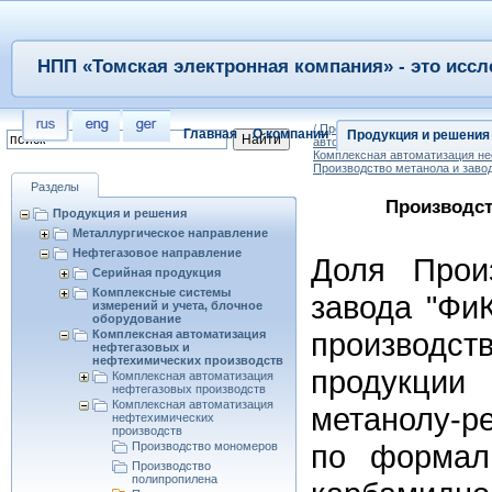
НПП «Томская электронная компания» - это иссл
/
Продукция и решения
/
Нефтег
Главная
О компании
Продукция и решения
автоматизация нефтегазовых и
Комплексная автоматизация н
Производство метанола и заво
Разделы
Производст
Продукция и решения
Металлургическое направление
Нефтегазовое направление
Доля Прои
Серийная продукция
Комплексные системы
завода "Фи
измерений и учета, блочное
оборудование
производ
Комплексная автоматизация
нефтегазовых и
нефтехимических производств
продукци
Комплексная автоматизация
нефтегазовых производств
Комплексная автоматизация
метанолу-р
нефтехимических
производств
по формал
Производство мономеров
Производство
полипропилена