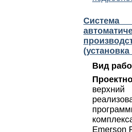
Система 
автоматич
произво
(установка
Вид раб
Проектн
верхни
реали
программ
компле
Emerson 