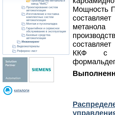
карбамидно
Производство метанола и
завод "ФиКС"
Мощность П
Проектирование систем
автоматизации
Изготовление и поставка
составля
комплектных систем
автоматизации
Монтаж и пусконаладка
метанола
Гарантийное и сервисное
обслуживание в эксплуатации
производс
Базовые средства
автоматизации
составляет
Инжиниринг
Видеоматериалы
ККФ с 
Референс-лист
формальдег
Выполненн
КАТАЛОГИ
Распред
управлен