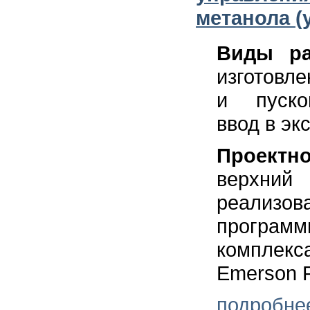
метанола (
Виды ра
изготовле
и пуско
ввод в эк
Проектн
верхни
реали
программ
компле
Emerson 
подробне