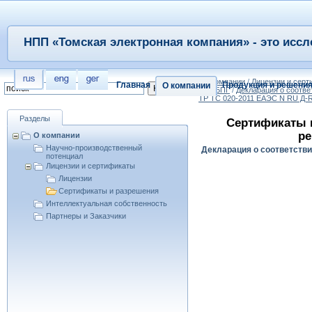
НПП «Томская электронная компания» - это иссл
/
О компании
/
Лицензии и сер
Главная
Продукция и решени
О компании
УПГ/БПГ
/
Декларация о соотве
ТР ТС 020-2011 ЕАЭС N RU Д-RU
Разделы
Сертификаты 
ре
О компании
Научно-производственный
Декларация о соответстви
потенциал
Лицензии и сертификаты
Лицензии
Сертификаты и разрешения
Интеллектуальная собственность
Партнеры и Заказчики