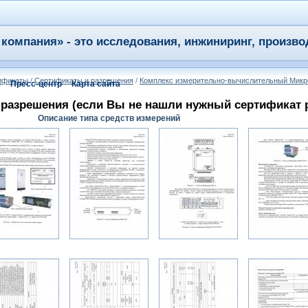
компания» - это исследования, инжиниринг, произво
тификаты
/
Сертификаты и разрешения
/
Комплекс измерительно-вычислительный Мик
я
Пресс-центр
Карта сайта
разрешения (если Вы не нашли нужный сертификат ре
Описание типа средств измерений