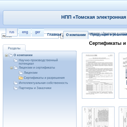
НПП «Томская электронная 
/
О компании
/
Лицензии и сер
Главная
Продукция и решени
О компании
Сертификаты и 
Разделы
О компании
Научно-производственный
потенциал
Лицензии и сертификаты
Лицензии
Сертификаты и разрешения
Интеллектуальная собственность
Партнеры и Заказчики