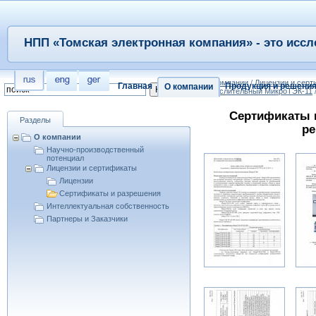
НПП «Томская электронная компания» - это иссл
/
О компании
/
Лицензии и сер
Главная
Продукция и решени
О компании
вычислительный МикроТЭК-11
Сертификаты 
Разделы
ре
О компании
Научно-производственный
потенциал
Лицензии и сертификаты
Лицензии
Сертификаты и разрешения
Интеллектуальная собственность
Партнеры и Заказчики