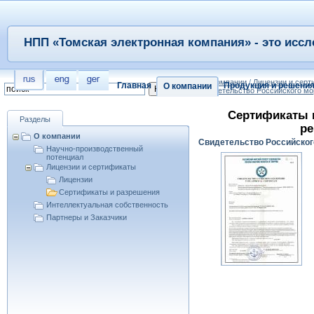
НПП «Томская электронная компания» - это иссл
/
О компании
/
Лицензии и сер
Главная
Продукция и решени
О компании
Свидетельство Российского мо
Сертификаты 
Разделы
ре
О компании
Свидетельство Российског
Научно-производственный
потенциал
Лицензии и сертификаты
Лицензии
Сертификаты и разрешения
Интеллектуальная собственность
Партнеры и Заказчики