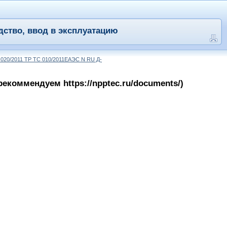
дство, ввод в эксплуатацию
 020/2011 ТР ТС 010/2011ЕАЭС N RU Д-
коммендуем https://npptec.ru/documents/)