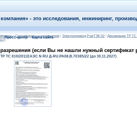
компания» - это исследования, инжиниринг, произво
тификаты
/
Сертификаты и разрешения
/
Электропривод РэмТЭК-02
/
Декларация ТР ТС
я
Пресс-центр
Карта сайта
027)
разрешения (если Вы не нашли нужный сертификат ре
 ТР ТС 010/2011ЕАЭС N RU Д-RU.РА08.В.70385/22 (до 30.11.2027)