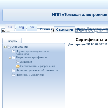
НПП «Томская электронная 
/
О компании
/
Лицензии и сер
Главная
Продукция и решени
О компании
RU.РА08.В.70385/22 (до 30.11.2
Сертификаты и 
Разделы
Декларация ТР ТС 020/2011
О компании
Научно-производственный
потенциал
Лицензии и сертификаты
Лицензии
Сертификаты и разрешения
Интеллектуальная собственность
Партнеры и Заказчики