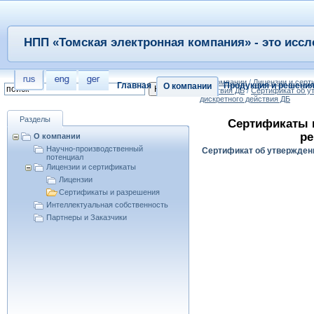
НПП «Томская электронная компания» - это иссл
/
О компании
/
Лицензии и сер
Главная
Продукция и решени
О компании
действия ДБ
/
Сертификат об у
дискретного действия ДБ
Разделы
Сертификаты 
ре
О компании
Научно-производственный
Сертификат об утверждени
потенциал
Лицензии и сертификаты
Лицензии
Сертификаты и разрешения
Интеллектуальная собственность
Партнеры и Заказчики