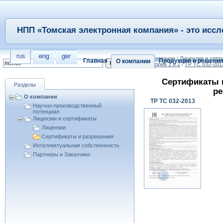
НПП «Томская электронная компания» - это иссл
/
О компании
/
Лицензии и сер
Главная
Продукция и решени
О компании
категорий 1 и 2
/
ТР ТС 032-201
Сертификаты 
Разделы
ре
О компании
ТР ТС 032-2013
Научно-производственный
потенциал
Лицензии и сертификаты
Лицензии
Сертификаты и разрешения
Интеллектуальная собственность
Партнеры и Заказчики