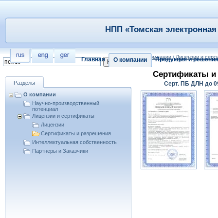
НПП «Томская электронная 
/
О компании
/
Лицензии и сер
Главная
Продукция и решени
О компании
Сертификаты и 
Разделы
Серт. ПБ ДЛН до 0
О компании
Научно-производственный
потенциал
Лицензии и сертификаты
Лицензии
Сертификаты и разрешения
Интеллектуальная собственность
Партнеры и Заказчики