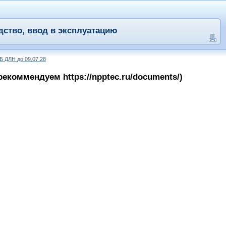
дство, ввод в эксплуатацию
Б ДЛН до 09.07.28
коммендуем https://npptec.ru/documents/)