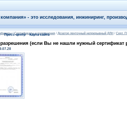
компания» - это исследования, инжиниринг, произво
тификаты
/
Сертификаты и разрешения
/
Дозатор ленточный непрерывный ДЛН
/
Серт. П
я
Пресс-центр
Карта сайта
разрешения (если Вы не нашли нужный сертификат ре
9.07.28