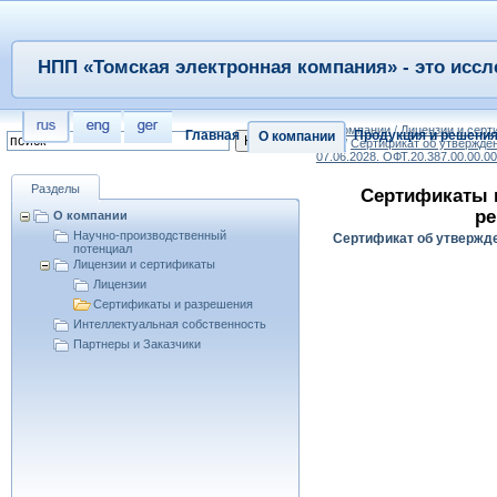
НПП «Томская электронная компания» - это иссл
/
О компании
/
Лицензии и сер
Главная
Продукция и решени
О компании
ДЛН
/
Сертификат об утвержде
07.06.2028. ОФТ.20.387.00.00.
Разделы
Сертификаты 
ре
О компании
Научно-производственный
Сертификат об утвержде
потенциал
Лицензии и сертификаты
Лицензии
Сертификаты и разрешения
Интеллектуальная собственность
Партнеры и Заказчики