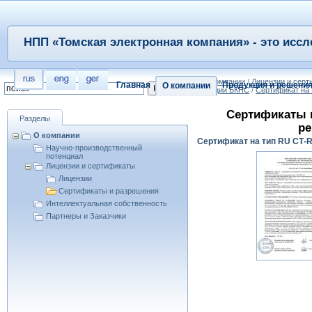
НПП «Томская электронная компания» - это иссл
/
О компании
/
Лицензии и сер
Главная
Продукция и решени
О компании
станции БКНС
/
Сертификат на
Сертификаты 
Разделы
ре
О компании
Сертификат на тип RU СТ-
Научно-производственный
потенциал
Лицензии и сертификаты
Лицензии
Сертификаты и разрешения
Интеллектуальная собственность
Партнеры и Заказчики