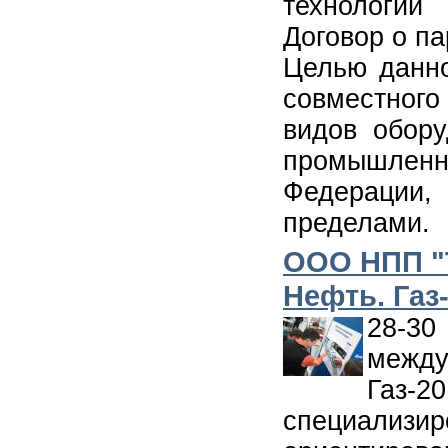
технологий
Договор о па
Целью данно
совместног
видов обору
промышлен
Федерации, 
пределами.
ООО НПП "Т
Нефть. Газ
28-3
между
Газ-
специали