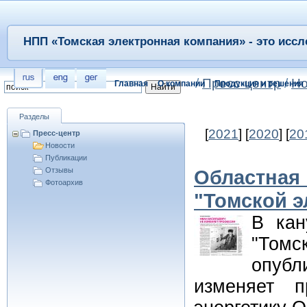
НПП «Томская электронная компания» - это иссл
/
Пресс-центр
/
Но
Главная
О компании
Продукция и решения
Разделы
[
2021
] [
2020
] [
20
Пресс-центр
Новости
Публикации
Отзывы
Областная 
Фотоархив
"Томской э
В кан
"Томск
опубл
изменяет п