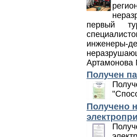
реги
нера
первый ту
специалисто
инженеры-
неразруш
Артамонова 
Получен па
Полу
"Спосо
Получено н
электропр
Получ
элект