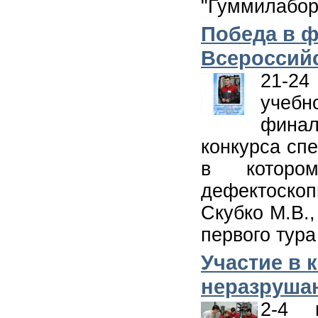
"Гуммилабор
Победа в ф
Всероссийс
21-24
учебн
фина
конкурса сп
в которо
дефектоск
Скубко М.В.
первого тура
Участие в 
неразруша
2-4 