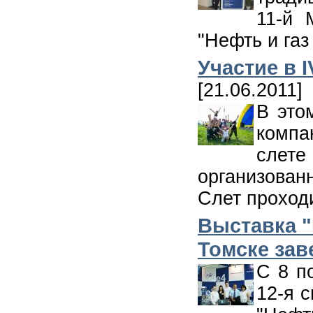
11-й 
"Нефть и газ
Участие в 
[21.06.2011]
В это
компа
слете
организован
Слет проходи
Выставка "Н
Томске зав
С 8 п
12-я 