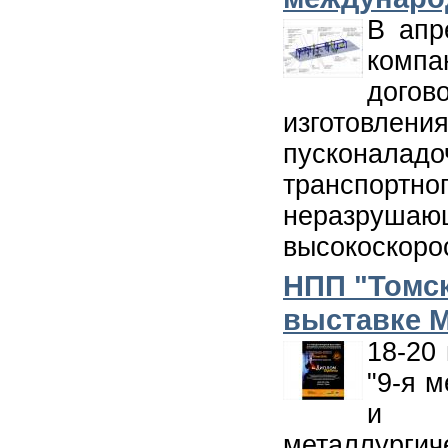
В апр
компа
догов
изготовл
пусконала
транспортн
неразруша
высокоскоро
НПП "Томск
выставке M
18-20
"9-я 
и те
металлурги