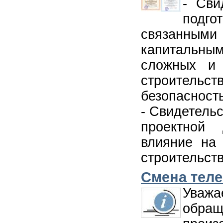
- Сви
подг
связанными 
капитальным
сложных и 
строитель
безопасност
- Свидетельс
проектной 
влияние на 
строительст
Смена тел
Уваж
обращ