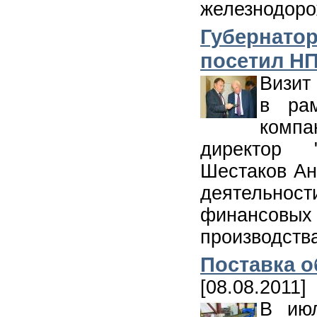
железнодоро
Губернатор
посетил Н
Визит
в ра
компа
директор 
Шестаков Ан
деятельно
финансов
производств
Поставка о
[08.08.2011]
В июл