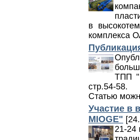
ком
пласт
в высокотем
комплекса О
Публикаци
Опубл
больш
ТПП "
стр.54-58.
Статью можн
Участие в 
MIOGE"
[24.
21-24
тради