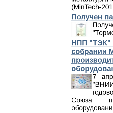
(MinTech-201
Получен па
Полу
"Тормо
НПП "ТЭК" 
собрании 
производит
оборудова
7 апр
"ВНИ
годов
Союза про
оборудовани