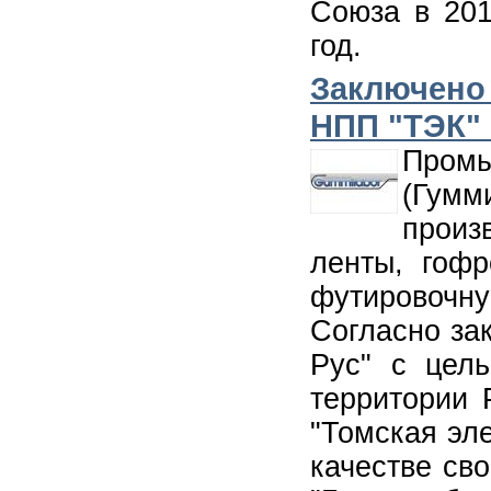
Союза в 201
год.
Заключено 
НПП "ТЭК" 
Про
(Гумм
произ
ленты, гофр
футировочну
Согласно за
Рус" с цел
территории 
"Томская эл
качестве св