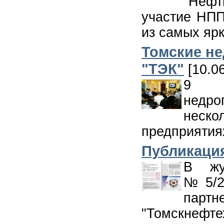
"Нефт
участие НПП
из самых яр
Томские н
"ТЭК"
[10.06
9 и
недр
неск
предприятия
Публикаци
В жу
№5/20
пар
"Томскнефт