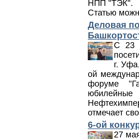
НПП "ТЭК".
Статью можн
Деловая по
Башкортос
С 23 
посет
г. Уфа
ой междунар
форуме "Га
юбилейны
Нефтехимпер
отмечает сво
6-ой конку
27 ма