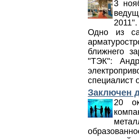
3 ноя
веду
2011".
Одно из с
арматурос
ближнего з
"ТЭК": Анд
электропр
специалист 
Заключен д
20 о
компа
мета
образованно