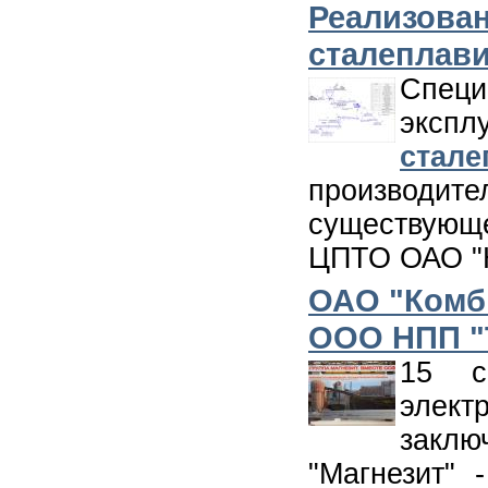
Реализован
сталеплав
Спец
экс
ста
производите
существующ
ЦПТО ОАО "
ОАО "Комб
ООО НПП "
15 с
элект
заклю
"Магнезит" 