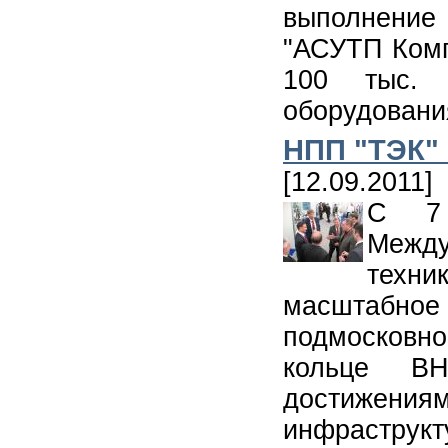
выполнение
"АСУТП Комп
100 тыс. 
оборудовани
НПП "ТЭК"
[12.09.2011]
С 7 
Межд
техни
масштабн
подмосковно
кольце В
достижен
инфрастр