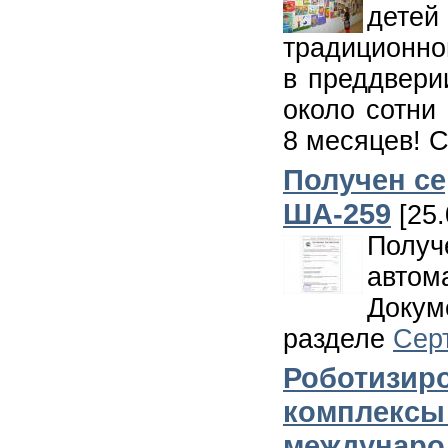
дете
традиционн
в преддвери
около сотни
8 месяцев! С
Получен се
ША-259
[25.
Получ
автом
Док
разделе
Сер
Роботизир
комплексы
междунаро