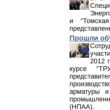
Специ
Энерг
и "Томская
представленн
Прошли об
Сотр
участ
2012 
курсе "Т
представит
производст
арматуры и
промышленн
(НПАА).