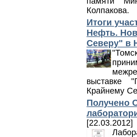
памяти Ми
Колпакова.
Итоги учас
Нефть. Но
Северу" в 
"Томс
при
межр
выставке "
Крайнему Сев
Получено С
лаборатор
[22.03.2012]
Лабо