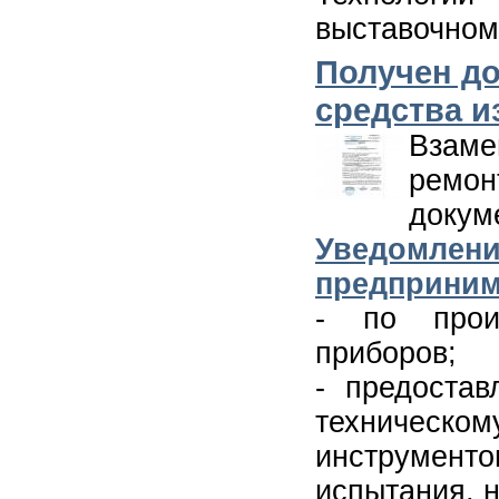
выставочном
Получен до
средства и
Взам
ремо
докум
Уведомле
предприним
- по произ
приборов;
- предостав
техническ
инструмен
испытания, н