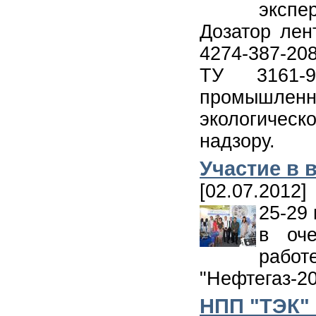
экспе
Дозатор лен
4274-387-20
ТУ 3161-9
промышлен
экологичес
надзору.
Участие в 
[02.07.2012]
25-29
в оч
рабо
"Нефтегаз-2
НПП "ТЭК"