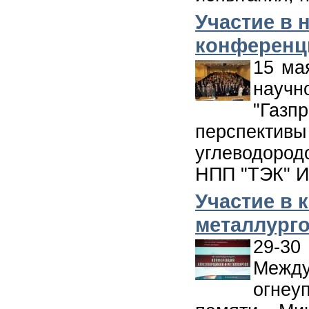
Участие в 
конференц
15 ма
науч
"Газ
перспект
углеводородо
НПП "ТЭК" И
Участие в 
металлург
29-3
Меж
огнеу