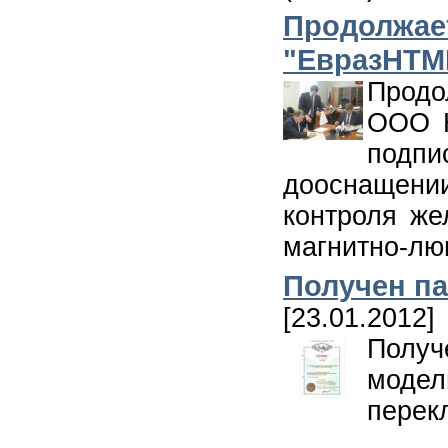
Продолжает
"ЕвразНТМ
Продо
ООО Н
подп
дооснащени
контроля же
магнитно-лю
Получен па
[23.01.2012]
Полу
моде
перек