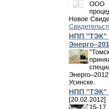
ООО
проце
Новое Свиде
Свидетельст
НПП "ТЭК" 
Энерго–2012
"Томс
при
специ
Энерго–2012
Усинске.
НПП "ТЭК" 
[20.02.2012]
15-17