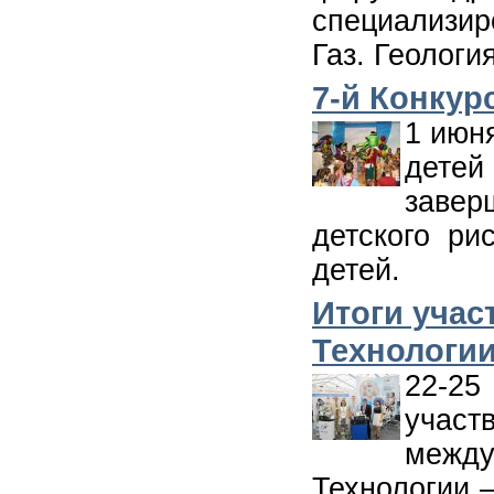
специализир
Газ. Геология
7-й Конкур
1 июн
дете
заве
детского ри
детей.
Итоги учас
Технологии
22-25
уча
межд
Технологии –