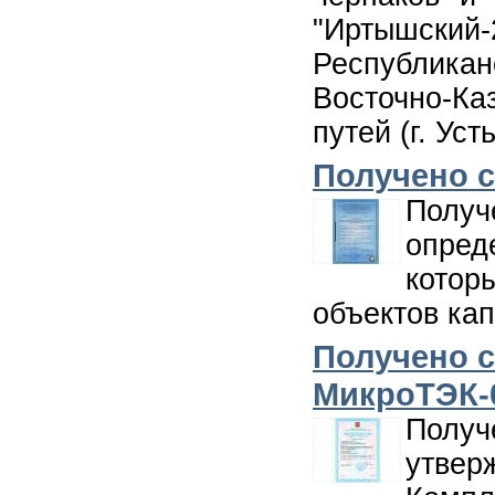
"Иртышск
Республика
Восточно-К
путей (г. Уст
Получено 
Получ
опре
котор
объектов кап
Получено с
МикроТЭК-
Пол
утвер