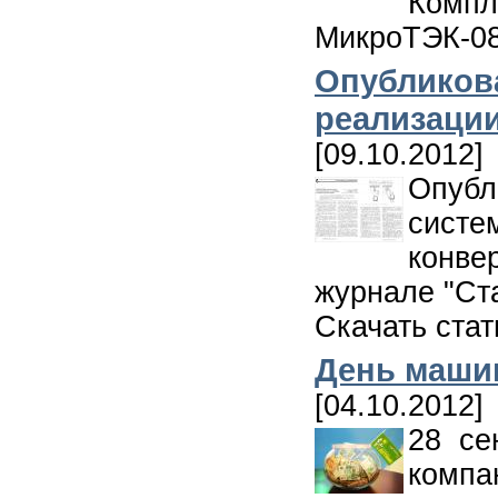
Компл
МикроТЭК-08
Опубликов
реализации
[09.10.2012]
Опуб
сист
конве
журнале "Ста
Скачать ста
День маши
[04.10.2012]
28 се
ком