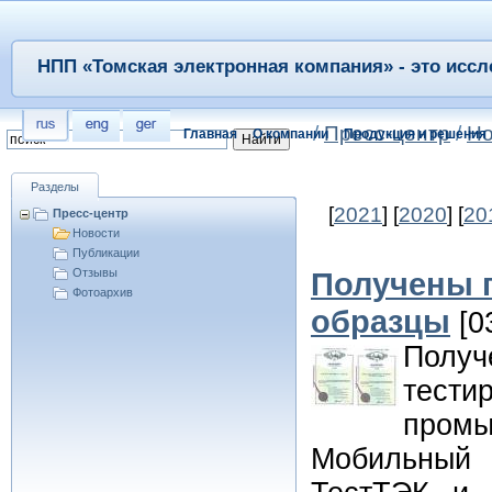
НПП «Томская электронная компания» - это иссл
/
Пресс-центр
/
Но
Главная
О компании
Продукция и решения
Разделы
[
2021
] [
2020
] [
20
Пресс-центр
Новости
Публикации
Отзывы
Получены 
Фотоархив
образцы
[0
Полу
тес
пром
Мобильный 