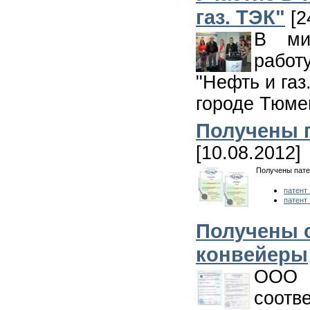
газ. ТЭК"
[2
В ми
работ
"Нефть и газ
городе Тюме
Получены п
[10.08.2012]
Получены пате
патент
патент
Получены 
конвейеры
ООО 
соотв