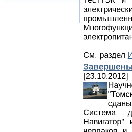
ТестТЭК и
электриче
промышле
Многофункц
электропита
См. раздел
И
Завершены
[23.10.2012]
Научн
"Томс
сдан
Система д
Навигатор"
черпаков и