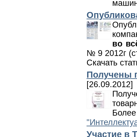
машин
Опубликова
Опуб
компа
во вс
№ 9 2012г (с
Скачать ста
Получены 
[26.09.2012]
Полу
товар
Более
"Интеллекту
Участие в 