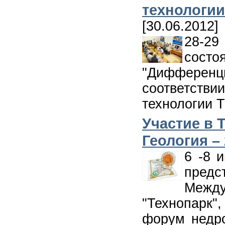
технологии
[30.06.2012]
28-29
состо
"Дифференци
соответств
технологии 
Участие в 
Геология –
6 -8 
предс
Меж
"Технопарк"
форум недро