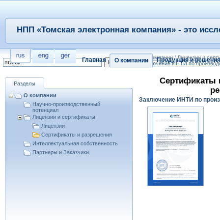
НПП «Томская электронная компания» - это иссл
/
О компании
/
Лицензии и сер
Главная
Продукция и решени
О компании
Заключение ИНТИ по производ
Сертификаты 
Разделы
ре
О компании
Заключение ИНТИ по прои
Научно-производственный
потенциал
Лицензии и сертификаты
Лицензии
Сертификаты и разрешения
Интеллектуальная собственность
Партнеры и Заказчики