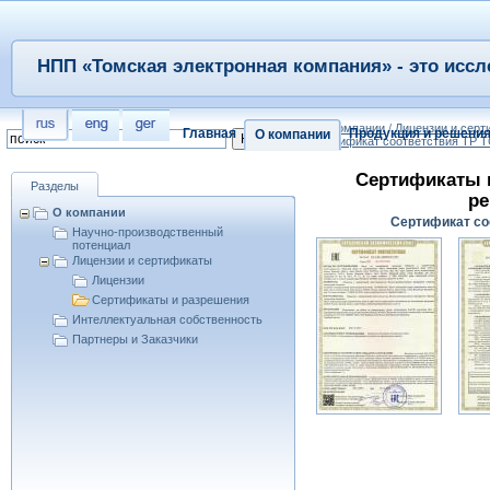
НПП «Томская электронная компания» - это иссл
/
О компании
/
Лицензии и сер
Главная
Продукция и решени
О компании
Сертификат соответствия ТР Т
Сертификаты 
Разделы
ре
О компании
Сертификат соо
Научно-производственный
потенциал
Лицензии и сертификаты
Лицензии
Сертификаты и разрешения
Интеллектуальная собственность
Партнеры и Заказчики