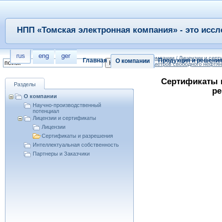
НПП «Томская электронная компания» - это иссл
/
О компании
/
Лицензии и сер
Главная
Продукция и решени
О компании
параметров свободного нефтян
Сертификаты 
Разделы
ре
О компании
Научно-производственный
потенциал
Лицензии и сертификаты
Лицензии
Сертификаты и разрешения
Интеллектуальная собственность
Партнеры и Заказчики