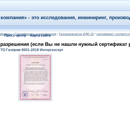
компания» - это исследования, инжиниринг, произво
тификаты
/
Сертификаты и разрешения
/
Газоанализатор ИДК-10
/
сертификат соответст
я
Пресс-центр
Карта сайта
разрешения (если Вы не нашли нужный сертификат ре
СТО Газпром 9001-2018 Интергазсерт