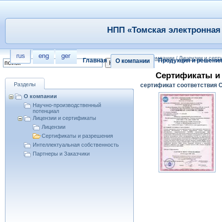
НПП «Томская электронная 
/
О компании
/
Лицензии и сер
Главная
Продукция и решени
О компании
Сертификаты и 
Разделы
сертификат соответствия 
О компании
Научно-производственный
потенциал
Лицензии и сертификаты
Лицензии
Сертификаты и разрешения
Интеллектуальная собственность
Партнеры и Заказчики