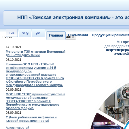
НПП «Томская электронная компания» - это и
О компании
Продукция и решени
Главная
Мы пре
для предприя
14.10.2021
нефтеперер
Метрологи ТЭК отметили Всемирный
атомной
день стандартизации
08.10.2021
Компания ООО НПП «ТЭК» 5-8
октября приняла участие в 24-й
международной
специализированной выставке
«РОС-ГАЗ-ЭКСПО 21» в рамках 10-го
юбилейного Петербургского
Международного Газового Форума.
09.09.2021
ООО НПП "ТЭК" принимает участие в
международной выставке
"РОСГАЗЭКСПО" в рамках X
Петербургского международного
газового форума.
03.09.2021
С Днем работников нефтяной и
газовой промышленности!
Архив новостей