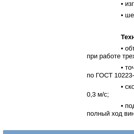
• из
• ш
Тех
• о
при работе трех
• то
по ГОСТ 10223-
• с
0,3 м/с;
• по
полный ход вин