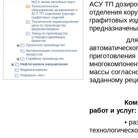
№2 и линии желобных масс
АСУ ТП дозиро
Технологическое
оборудование дозирования и
отделения кору
АСУ ТП отделения корундо-
графитовых изделий
графитовых из
Техническое перевооружение
цеха по производству
предназначены
ферромолибдена
Завод по производству
углеродосодержащих
для
брикетов
Прокатное производство
автоматическо
Автоматизация технологических
приготовления
процессов
Серийное производство
многокомпонен
Нефтегазовое направление
Видеоматериалы
массы согласн
Референс-лист
заданному реце
Ком
работ и услуг:
• ра
технологическо