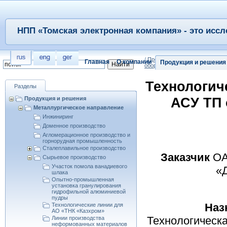
НПП «Томская электронная компания» - это иссл
/
Продукция и решения
/
Металл
Главная
О компании
Продукция и решения
оборудование дозирования и А
Технологич
Разделы
АСУ ТП 
Продукция и решения
Металлургическое направление
Инжиниринг
Доменное производство
Агломерационное производство и
горнорудная промышленность
Сталеплавильное производство
Заказчик
ОА
Сырьевое производство
Участок помола ванадиевого
«Д
шлака
Опытно-промышленная
установка гранулирования
гидрофильной алюминиевой
пудры
Наз
Технологические линии для
АО «ТНК «Казхром»
Технологическа
Линии производства
неформованных материалов