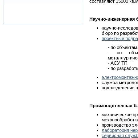
составляют 15000 кв.м
Научно-инженерная 
научно-исследов
бюро по разрабо
проектные подр
- по объектам
- по объе
металлургиче
- АСУ ТП
- по разработ
электромонтажн
служба метроло
подразделение 
Производственная б
механическое пр
механообработки
производство эл
лаборатория не
сервисная служ