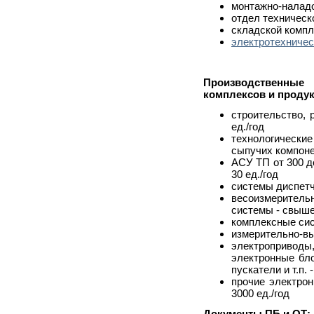
монтажно-налад
отдел техническ
складской компл
электротехничес
Производственны
комплексов и проду
строительство, 
ед./год
технологическ
сыпучих компонен
АСУ ТП от 300 д
30 ед./год
системы диспетч
весоизмерител
системы - свыше 
комплексные сист
измерительно-вы
электроприво
электронные бло
пускатели и т.п. 
прочие электрон
3000 ед./год
Документы ПБ и ОТ: