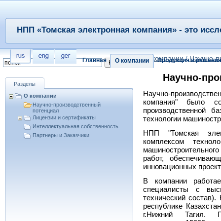
НПП «Томская электронная компания» - это иссл
/
О компании
/
Научно-п
Главная
Продукция и решени
О компании
Научно-про
Разделы
Научно-производстве
О компании
компания" было с
Научно-производственный
производственной б
потенциал
Лицензии и сертификаты
технологии машиностр
Интеллектуальная собственность
НПП "Томская элек
Партнеры и Заказчики
комплексом технолог
машиностроительного
работ, обеспечиваю
инновационных проект
В компании работа
специалисты с выс
технический состав).
республике Казахста
г.Нижний Тагил. 