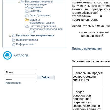
Весоизмерительное и
применяемых в составе
весодозирующее
сыпучих и жидких материа
оборудование
линиях на предприятия
Дозаторы
горнодобывающей, 
Весы бункерные
строительной и д
промышленности.
Машина
силоизмерительная
Исполнительный механизм
Система управления
дозатором универсальная
СДУ
- электротехнический
Нефтегазовое направление
- гидравлический
Видеоматериалы
Референс-лист
Пример применения
КАТАЛОГИ
Технические характерист
Наибольший предел
воспроизведения
силы, кН (т)
Регистрация
Предел
допускаемой
приведенной
погрешности
воспроизведения и
измерения силы, от