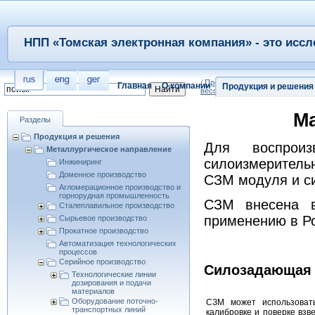
НПП «Томская электронная компания» - это иссл
/
Продукция и решения
/
Металл
Главная
О компании
Продукция и решения
весодозирующее оборудование
М
Разделы
Продукция и решения
Для воспроиз
Металлургическое направление
силоизмеритель
Инжиниринг
Доменное производство
СЗМ модуля и с
Агломерационное производство и
горнорудная промышленность
СЗМ внесена в
Сталеплавильное производство
применению в Ро
Сырьевое производство
Прокатное производство
Автоматизация технологических
процессов
Серийное производство
Силозадающая 
Технологические линии
дозирования и подачи
материалов
Оборудование поточно-
СЗМ может использовать
транспортных линий
калибровке и поверке взв