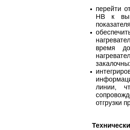
перейти о
НB к вып
показател
обеспечи
нагревател
время до
нагреват
закалочных
интегриро
информаци
линии, ч
сопровожд
отгрузки п
Технически