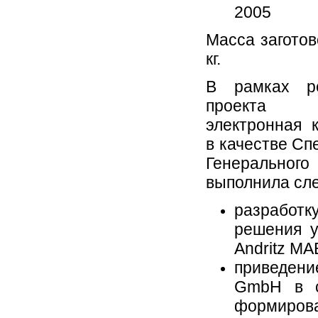
2005
Масса заготово
кг.
В рамках ре
проекта 
электронная 
в качестве Сп
Генеральног
выполнила сл
разработк
решения у
Andritz M
приведени
GmbH в с
формирова