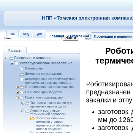
НПП «Томская электронная компания
/
Продукция и решения
/
Металл
Главная
О компании
Продукция и решения
термической обработки
/
Робот
Робот
Разделы
Продукция и решения
термиче
Металлургическое направление
Инжиниринг
Доменное производство
Агломерационное производство и
Роботизирова
горнорудная промышленность
Сталеплавильное производство
предназначе
Сырьевое производство
Прокатное производство
закалки и отп
Технологические линии для
прокатных производств
заготовок
Линии и комплексы
термической обработки
мм до 126
Роботизированный
комплекс участка
термической обработки
заготовок
колес и бандажей