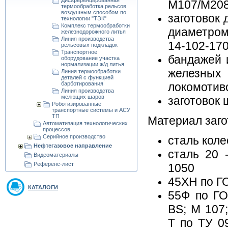
Дифференцированная
M107/М20
термообработка рельсов
воздушным способом по
заготовок 
технологии "ТЭК"
Комплекс термообработки
диаметром
железнодорожного литья
Линия производства
14-102-17
рельсовых подкладок
Транспортное
бандажей 
оборудование участка
нормализации ж/д литья
железных
Линия термообработки
деталей с функцией
барботирования
локомотив
Линия производства
мелющих шаров
заготовок
Роботизированные
транспортные системы и АСУ
ТП
Материал заго
Автоматизация технологических
процессов
Серийное производство
сталь кол
Нефтегазовое направление
сталь 20 
Видеоматериалы
Референс-лист
1050
45ХН по Г
КАТАЛОГИ
55Ф по ГО
BS; М 107;
Т по ТУ 0