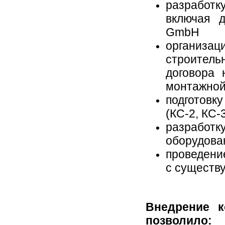
разработк
включая 
GmbH
организа
строител
договора
монтажной
подготов
(КС-2, КС
разработку
оборудова
проведени
с существ
Внедрение к
позволило: