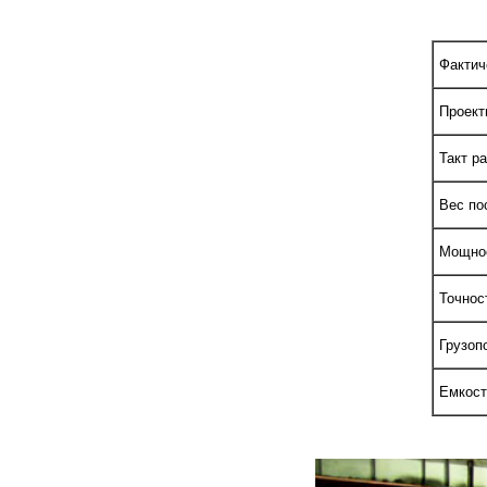
Фактиче
Проектн
Такт ра
Вес пос
Мощнос
Точнос
Грузопо
Емкост