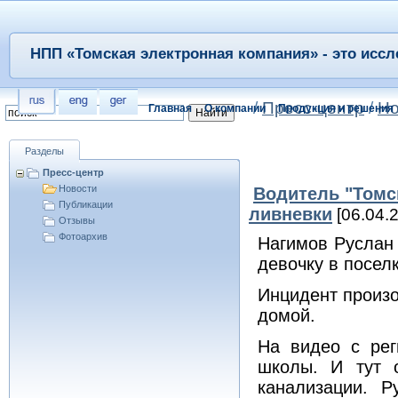
НПП «Томская электронная компания» - это иссл
/
Пресс-центр
/
Но
Главная
О компании
Продукция и решения
Разделы
Пресс-центр
Новости
Водитель "Томс
Публикации
ливневки
[06.04.
Отзывы
Фотоархив
Нагимов Руслан
девочку в посел
Инцидент произо
домой.
На видео с рег
школы. И тут 
канализации. 