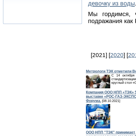
девочку из воды
Мы гордимся, 
подражания как
[2021] [
2020
] [
20
Метрологи ТЭК отметили В
С 14 октября
стандартизаци
круглый стол «
Компания ООО НПП «ТЭК» 5
выставке «РОС-ГАЗ-ЭКСПО 
Форума.
[08.10.2021]
ООО НПП "ТЭК" принимает 