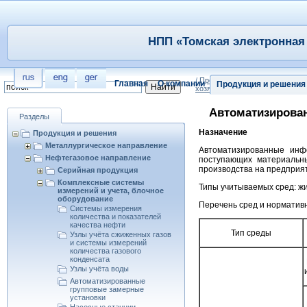
НПП «Томская электронная 
/
Продукция и решения
/
Нефтег
Главная
О компании
Продукция и решения
хозяйственного учёта сред и э
Автоматизирован
Разделы
Назначение
Продукция и решения
Металлургическое направление
Автоматизированные инф
Нефтегазовое направление
поступающих материальны
производства на предприя
Серийная продукция
Комплексные системы
Типы учитываемых сред: жи
измерений и учета, блочное
оборудование
Перечень сред и нормативн
Системы измерения
количества и показателей
качества нефти
Тип среды
Узлы учёта сжиженных газов
и системы измерений
количества газового
конденсата
Узлы учёта воды
Автоматизированные
групповые замерные
установки