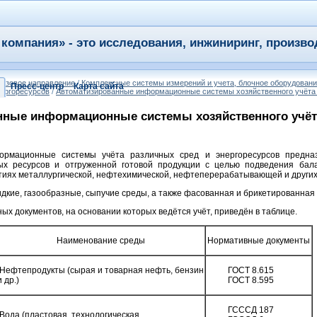
компания» - это исследования, инжиниринг, произво
азовое направление
/
Комплексные системы измерений и учета, блочное оборудован
Пресс-центр
Карта сайта
нергоресурсов
/
Автоматизированные информационные системы хозяйственного учёта 
ные информационные системы хозяйственного учёта
ормационные системы учёта различных сред и энергоресурсов предна
х ресурсов и отгруженной готовой продукции с целью подведения бал
тиях металлургической, нефтехимической, нефтеперерабатывающей и други
дкие, газообразные, сыпучие среды, а также фасованная и брикетированная 
ых документов, на основании которых ведётся учёт, приведён в таблице.
Наименование среды
Нормативные документы
Нефтепродукты (сырая и товарная нефть, бензин
ГОСТ 8.615
и др.)
ГОСТ 8.595
ГСССД 187
Вода (пластовая, технологическая,