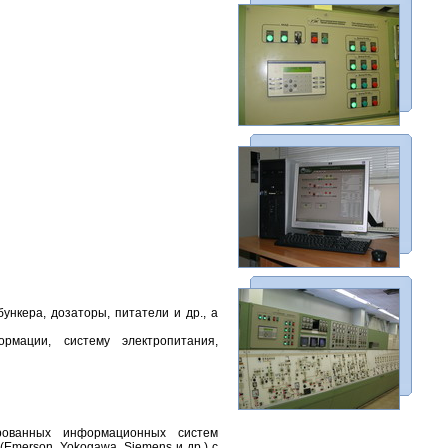
ункера, дозаторы, питатели и др., а
мации, систему электропитания,
рованных информационных систем
Emerson, Yokogawa, Siemens и др.) с