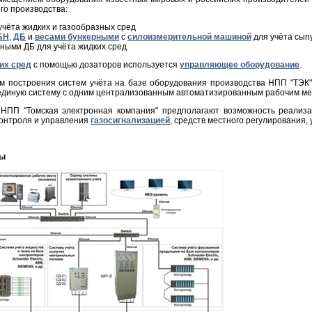
го производства:
учёта жидких и газообразных сред
БН
,
ДБ
и
весами бункерными
с
силоизмерительной машиной
для учёта сып
ными ДБ для учёта жидких сред
их сред
с помощью дозаторов используется
управляющее оборудование
.
 построения систем учёта на базе оборудования производства НПП "ТЭК"
в единую систему с одним централизованным автоматизированным рабочим м
НПП "Томская электронная компания" предполагают возможность реализа
контроля и управления
газосигнализацией
, средств местного регулирования, 
мы