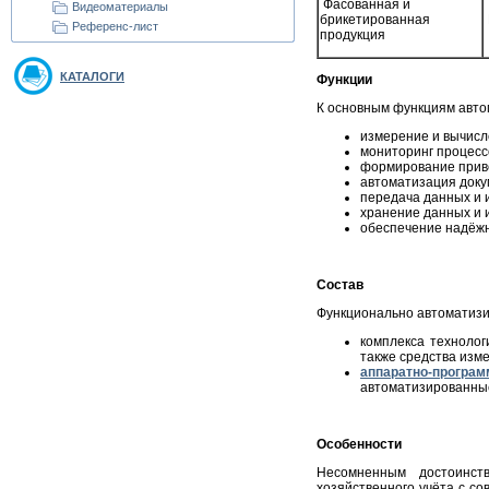
Фасованная и
Видеоматериалы
брикетированная
Референс-лист
продукция
КАТАЛОГИ
Функции
К основным функциям авто
измерение и вычисл
мониторинг процессо
формирование приве
автоматизация док
передача данных и 
хранение данных и 
обеспечение надёжн
Состав
Функционально автоматизи
комплекса технолог
также средства изм
аппаратно-програ
автоматизированные
Особенности
Несомненным достоинст
хозяйственного учёта с с