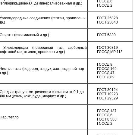
ГСССД 6
теплофикационная, деминерализованная и др.)
ГСССД 2
Углеводородные соединения (гептан, пропилен и
ГОСТ 25828
др.)
ГОСТ 25043
Спирты (изоамиловый и др.)
ГОСТ 5830
Углеводороды (природный газ, свободный
ГОСТ 30319
нефтяной газ, этилен, пропилен и др.)
ГСССД МР 113
ГСССД 8
Чистые газы (водород, воздух, азот, водяной пар
ГСССД 169
и др.)
ГСССД 47
ГСССД 89
ГОСТ 30124
Среды с гранулометрическим составом от 0,1 до
ГОСТ 10223
300 мм (уголь, кокс, руда, кварцит и др.)
ГОСТ 29329
ГСССД 187
ГСССД 6
Пар, тепло
ГОСТ 8.586
ГСССД 2