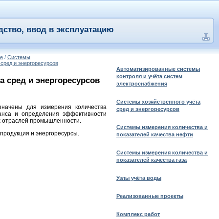
дство, ввод в эксплуатацию
ие
/
Системы
сред и энергоресурсов
Автоматизированные системы
контроля и учёта систем
 сред и энергоресурсов
электроснабжения
Системы хозяйственного учёта
значены для измерения количества
сред и энергоресурсов
анса и определения эффективности
х отраслей промышленности.
Системы измерения количества и
продукция и энергоресурсы.
показателей качества нефти
Системы измерения количества и
показателей качества газа
Узлы учёта воды
Реализованные проекты
Комплекс работ