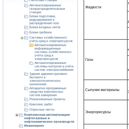
Насосные станции
Автоматизированные
Жидкости
газораспределительные
станции
Блоки подготовки,
редуцирования и
распределения газа
Блоки входных ниток
Блоки гребёнок
Системы хозяйственного
учёта сред и энергоресурсов
Автоматизированные
информационные
системы хозяйственного
учёта сред и
энергоресурсов
Газы
Автоматизированные
системы контроля и учёта
систем электроснабжения
Здания административно-
бытового и
электротехнического
назначения
Аппаратно-программные
Сыпучие материалы
средства комплексных
систем измерения
Реализованные проекты
Комплекс работ
Опросные листы
Энергоресурсы
Комплексная автоматизация
нефтегазовых и
нефтехимических производств
Инжиниринг