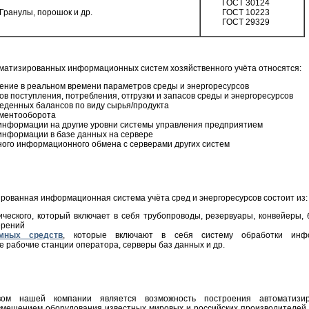
ГОСТ 30124
Гранулы, порошок и др.
ГОСТ 10223
ГОСТ 29329
матизированных информационных систем хозяйственного учёта относятся:
ение в реальном времени параметров среды и энергоресурсов
в поступления, потребления, отгрузки и запасов среды и энергоресурсов
денных балансов по виду сырья/продукта
ументооборота
информации на другие уровни системы управления предприятием
информации в базе данных на сервере
ого информационного обмена с серверами других систем
рованная информационная система учёта сред и энергоресурсов состоит из:
ического, который включает в себя трубопроводы, резервуары, конвейеры, б
ерений
ммных средств
, которые включают в себя систему обработки инфор
 рабочие станции оператора, серверы баз данных и др.
вом нашей компании является возможность построения автоматизи
овмещением оборудования известных мировых и российских производителей (